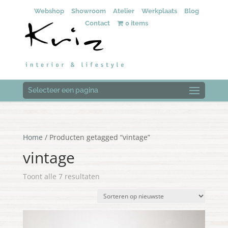
Webshop
Showroom
Atelier
Werkplaats
Blog
Contact
0 items
Selecteer een pagina
Home
/ Producten getagged “vintage”
vintage
Gesorteerd
Toont alle 7 resultaten
op
nieuwste