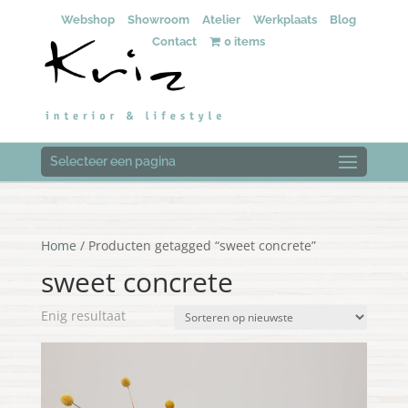
Webshop
Showroom
Atelier
Werkplaats
Blog
Contact
0 items
Selecteer een pagina
Home
/ Producten getagged “sweet concrete”
sweet concrete
Enig resultaat