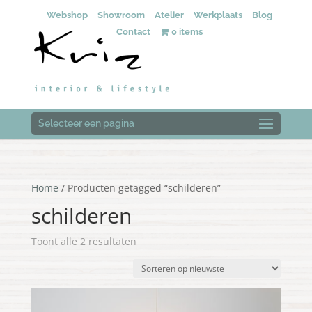
Webshop
Showroom
Atelier
Werkplaats
Blog
Contact
0 items
Selecteer een pagina
Home
/ Producten getagged “schilderen”
schilderen
Gesorteerd
Toont alle 2 resultaten
op
nieuwste