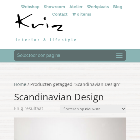
Webshop
Showroom
Atelier
Werkplaats
Blog
Contact
0 items
Selecteer een pagina
Home
/ Producten getagged “Scandinavian Design”
Scandinavian Design
Enig resultaat