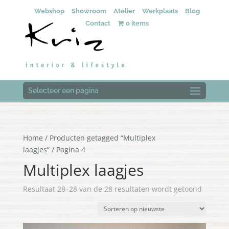
Webshop
Showroom
Atelier
Werkplaats
Blog
Contact
0 items
Selecteer een pagina
Home
/
Producten getagged “Multiplex
laagjes”
/ Pagina 4
Multiplex laagjes
Gesorte
Resultaat 28–28 van de 28 resultaten wordt getoond
op
nieuwst