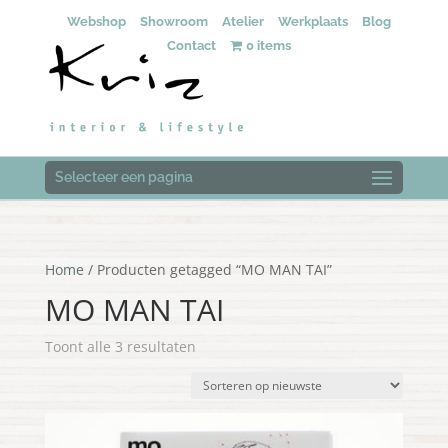
Webshop
Showroom
Atelier
Werkplaats
Blog
Contact
0 items
Selecteer een pagina
Home
/ Producten getagged “MO MAN TAI”
MO MAN TAI
Gesorteerd
Toont alle 3 resultaten
op
nieuwste