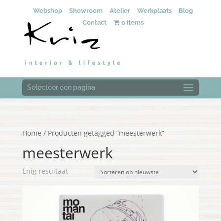
Webshop
Showroom
Atelier
Werkplaats
Blog
Contact
0 items
Selecteer een pagina
Home
/ Producten getagged “meesterwerk”
meesterwerk
Enig resultaat