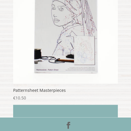
Patternsheet Masterpieces
€
10.50