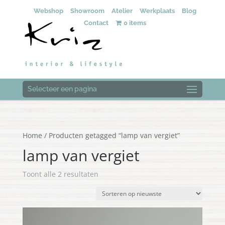
Webshop
Showroom
Atelier
Werkplaats
Blog
Contact
0 items
Selecteer een pagina
Home
/ Producten getagged “lamp van vergiet”
lamp van vergiet
Gesorteerd
Toont alle 2 resultaten
op
nieuwste