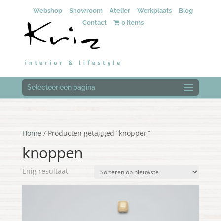
Webshop
Showroom
Atelier
Werkplaats
Blog
Contact
0 items
Selecteer een pagina
Home
/ Producten getagged “knoppen”
knoppen
Enig resultaat