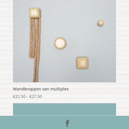
Wandknoppen van multiplex
Prijsklasse:
€
22.50
-
€
27.50
€22.50
tot
€27.50