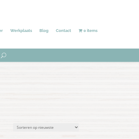
Behang
Accessoires
Uniek
er
Werkplaats
Blog
Contact
0 items