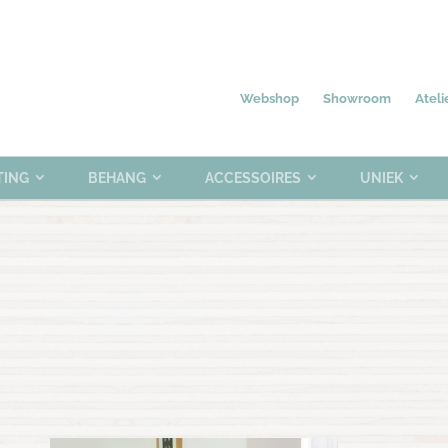
Nieuw
Meubelen
Verlichting
0 items
Webshop
Showroom
Ateli
TING
BEHANG
ACCESSOIRES
UNIEK