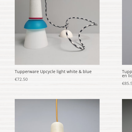
Tupperware Upcycle light white & blue
Tupp
en l
€
72.50
€
85.