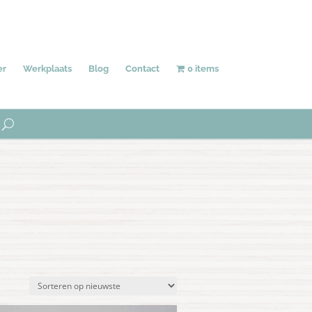
Behang
Accessoires
Uniek
er
Werkplaats
Blog
Contact
0 items