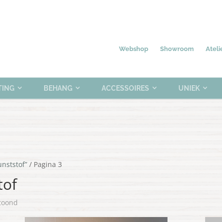
Nieuw
Meubelen
Verlichting
0 items
Webshop
Showroom
Ateli
TING
BEHANG
ACCESSOIRES
UNIEK
nststof”
/ Pagina 3
tof
Gesorteerd
etoond
op