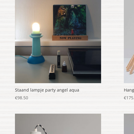
nieuwste
Staand lampje party angel aqua
Hang
€
98.50
€
175