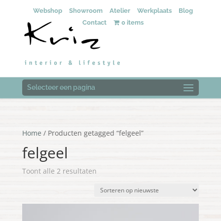
Webshop
Showroom
Atelier
Werkplaats
Blog
Contact
0 items
Selecteer een pagina
Home
/ Producten getagged “felgeel”
felgeel
Gesorteerd
Toont alle 2 resultaten
op
nieuwste