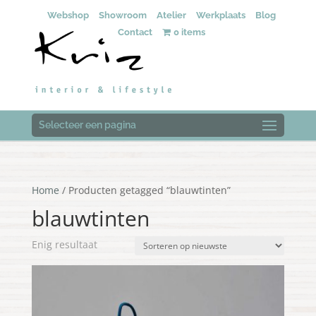
Webshop
Showroom
Atelier
Werkplaats
Blog
Contact
0 items
Selecteer een pagina
Home
/ Producten getagged “blauwtinten”
blauwtinten
Enig resultaat