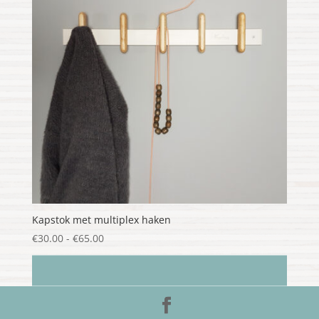
Kapstok met multiplex haken
Prijsklasse:
€
30.00
-
€
65.00
€30.00
tot
€65.00