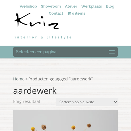
Webshop
Showroom
Atelier
Werkplaats
Blog
Contact
0 items
Selecteer een pagina
Home
/ Producten getagged “aardewerk”
aardewerk
Enig resultaat