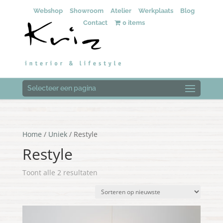
Webshop
Showroom
Atelier
Werkplaats
Blog
Contact
0 items
Selecteer een pagina
Home
/
Uniek
/ Restyle
Restyle
Gesorteerd
Toont alle 2 resultaten
op
nieuwste