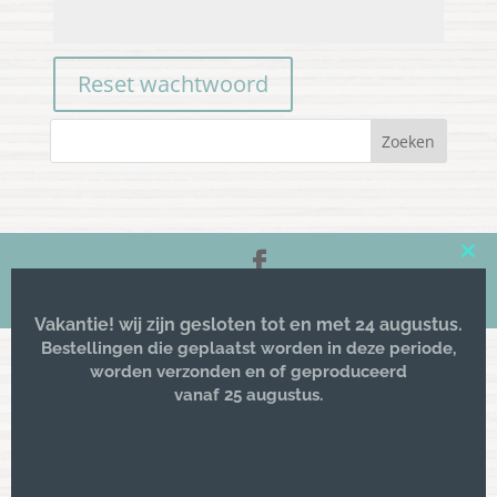
Reset wachtwoord
Clos
this
© 2016 -
Kriz lifestyle
| All rights reserved
mod
Vakantie! wij zijn gesloten tot en met 24 augustus.
Bestellingen die geplaatst worden in deze periode,
worden verzonden en of geproduceerd
vanaf 25 augustus.